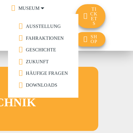
MUSEUM
TI
CK
ET
ÖFFNUNGSZEITEN
S
AUSSTELLUNG
PREISE
SH
FAHRAKTIONEN
OP
EVENTS
GESCHICHTE
ZUKUNFT
HÄUFIGE FRAGEN
DOWNLOADS
CHNIK